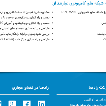
شبکه های کامپیوتری عبارتند از:
طراحی، اجرا، نگهداری و کنترل انواع شبکه های کامپیوتری LAN, MAN,
مشاوره خرید تجهیزات سخت افزاری و نرم 
نصب و راه اندازی و پیکربندی Microsoft ISA Server
انس
نصب و راه اندازی و پیکربندی و آموزش Microsoft TMG 2010
طراحی و پیاده سازی سیستم های امنیتی چون دیوا
 پیامک
بررسی نفوذ پذیری و ارائه راهکارهای تأمین
که
طراحی و راه اندازی مرکز داده (Data Center)
ات رادصا
رادصا در فضای مجازی
ن اداری راد آفیس
یت و مدیریت محتوا راد پرتال