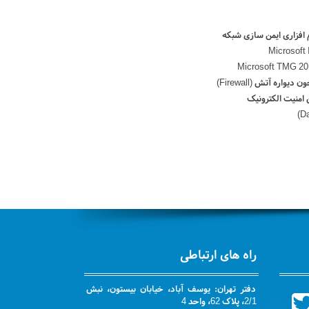
افزاری ایمن سازی شبکه
ره آتش (Firewall)
 امنیت الکترونیک
راه های ارتباطی
دفتر تهران: یوسف آباد، خیابان بیستون، نبش
2/1، پلاک 62، واحد 4