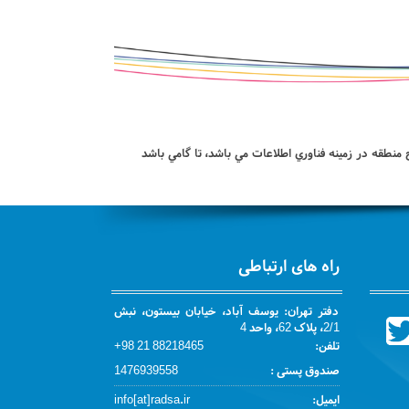
منطقه در زمينه فناوري اطلاعات مي باشد، تا گامي باشد
راه های ارتباطی
دفتر تهران: یوسف آباد، خیابان بیستون، نبش
2/1، پلاک 62، واحد 4
تلفن:
88218465 21 98+
صندوق پستی :
1476939558
ایمیل:
info[at]radsa.ir