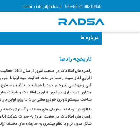
Email : info[at]radsa.ir
Tel:+98 21 88218465
درباره ما
تاریخچه رادصا
راهبردهاي اطل
افزاري آغاز نمود. رادصا در مدت فعاليت خود ارتباط خوب
فنی و مهندسی نیروهای خود را همواره در بالاترین سطوح
مشاور دست اول در امور فناوری اطلاعات و شرکت هاي 
ساخت سيستم ناوبري خودرو مبتنی بر GIS براي اولين بار در کشور، توسط اين تيم فني بود.
راهبردهاي اطلاعات در صنعت امروز به صورت شرکت (با م
شکل مدون تر و با نظم بيشتری به سازمان هاي مختلف ارائ