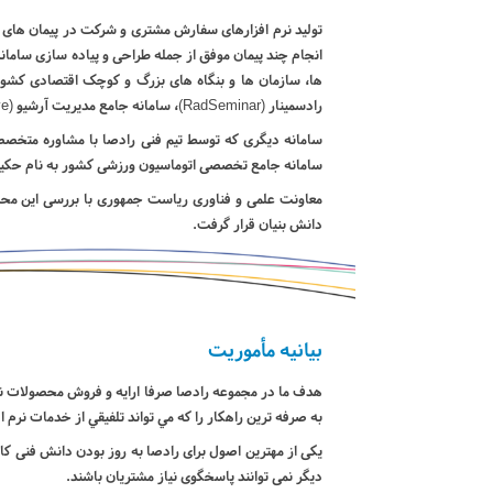
ها، سازمان ها و بنگاه های بزرگ و کوچک اقتصادی کشور 
رادسمینار (RadSeminar)، سامانه جامع مدیریت آرشیو (RadArchive) و سامانه اتوماسیون اداری راد آفیس (RadOffice) اشاره نمود.
سامانه دیگری که توسط تیم فنی رادصا با مشاوره متخصصی
سامانه جامع تخصصی اتوماسیون ورزشی کشور به نام حکی
معاونت علمی و فناوری ریاست جمهوری با بررسی این محص
دانش بنیان قرار گرفت.
بیانیه مأموریت
هدف ما در مجموعه رادصا صرفا ارايه و فروش محصولات نرم 
به صرفه ترين راهکار را که مي تواند تلفيقي از خدمات نرم 
یکی از مهترین اصول برای رادصا به روز بودن دانش فنی کا
دیگر نمی توانند پاسخگوی نیاز مشتریان باشند.