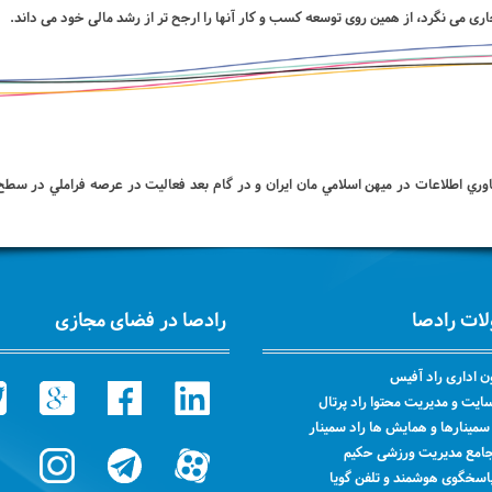
می نگرد، از همین روی توسعه کسب و کار آنها را ارجح تر از رشد مالی خود می داند.
ي اطلاعات در ميهن اسلامي مان ايران و در گام بعد فعاليت در عرصه فراملي در سطح 
ات رادصا
رادصا در فضای مجازی
ن اداری راد آفیس
یت و مدیریت محتوا راد پرتال
مینارها و همایش ها راد سمینار
جامع مدیریت ورزشی حکیم
اسخگوی هوشمند و تلفن گویا