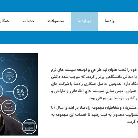
رادصا
درباره ما
محصولات
خدمات
همکاری
اعات در صنعت امروز از سال 1383 فعاليت خود را تحت عنوان تيم طراحي و توسعه سيستم هاي نرم
ی با محافل دانشگاهی برقرار کرده، که موجب شده دانش
 نگاه دارد. همچنین حاصل همکاری رادصا با شرکت های
عمراني، بومي سازي سيستم هاي اطلاعاتي و طراحي و
با افزايش ارتباط با سازمان هاي مختلف و گسترش دامنه ي مشتريان و مخاطبان مجموعه رادصا، در ابتداي سال 87
سؤليت محدود) به ثبت رسيد تا خدمات این مجموعه به
ه گردد.