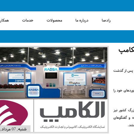
رادصا
درباره ما
محصولات
خدمات
همکاری
کامپ
 کشور) پس از گذشت
ردهای خود را
زرگ کشور نیز
ه و گفتگوهای
تند.
شنبه, 07 مرداد,1396