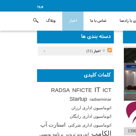
ورود
 با رادصا
تماس با ما
اخبار
وبلاگ
دسته بندی ها
اخبار (11)
کلمات کلیدی
IT
RADSA
NFICTE
ICT
Startup
radseminar
اتوماسیون اداری ارزان
اتوماسیون اداری رایگان
استارت آپ
اتوماسیون اداری شرکتی
الکامپ
اندروید ثروت
برنامه نویسی