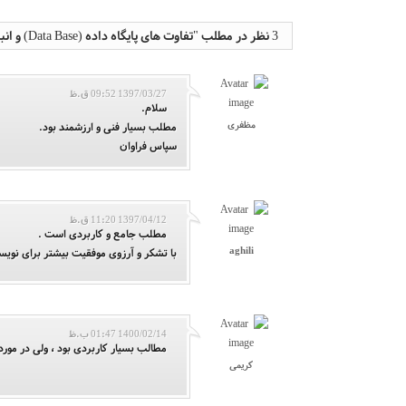
3 نظر در مطلب "تفاوت های پایگاه داده (Data Base) و انبار داده (Data Warehouse)" ثبت شده است
1397/03/27 09:52 ق.ظ
سلام.
مظفری
مطلب بسیار فنی و ارزشمند بود.
سپاس فراوان
1397/04/12 11:20 ق.ظ
مطلب جامع و کاربردی است .
aghili
با تشکر و آرزوی موفقیت بیشتر برای نویس
1400/02/14 01:47 ب.ظ
مطالب بسیار کاربردی بود ، ولی در مو
کریمی