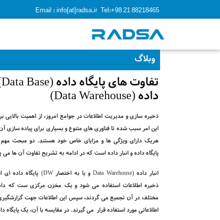
Email : info[at]radsa.ir
Tel:+98 21 88218465
وبلاگ
تف
داده (Data Warehouse)
ذخیره سازی و مدیریت اطلاعات در جوامع امروز، از اهمیت بالایی بر
این امر سبب شده تا فناوری های متنوع و بسیاری برای پیاده سازی آن
هریک دارای ویژگی ها و مزایای خاص خود هستند. دو مبحث مهم د
پایگاه داده و انبار داده است که در ادامه به تشریح تفاوت آن ها می پ
انبار داده (
Data Warehouse
و یا به اختصار
DW
) پایگاه داده ای
ذخیره اطلاعات استفاده می­ شود و یک مخزن مرکزی ست که داده 
مختلف در آن تجمیع می ­گردند، سپس این اطلاعات جهت گزارشگیری
اطلاعاتی مورد استفاده قرار می گیرند. در مقایسه با آن، یک پایگاه داد