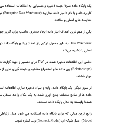
یک پایگاه داده صرفا جهت ذخیره و دستیابی به اطلاعات استفاده می ­
کاربرد داد و با نام «انبار داده تجاری» (
Enterprise Data Warehouse
) ن
مقایسه های فصلی و سالانه.
یکی از مهم­ ترین اهداف انبار داده ایجاد بستری مناسب برای کاربر
Data Warehouse
به طور معمول ترکیبی از تعداد زیادی پایگاه داده
اصلی را ذخیره می
کند.
تمامی این اطلاعات ذخیره شده در DW 
(
Relationships
) بین داده ها و استخراج مفاهیم و نتیجه­ گیری­ هایی از
موثر باشند.
از سوی دیگر، یک پایگاه داده، پایه و بنیان ذخیره­ سازی اطلاعات اس
داده ها از منابع مختلف جمع آوری شده به یک مکان واحد منتقل می­ 
عمدتا وابسته به مدل پایگاه داده هستند.
رایج­ ترین مدلی که برای پایگاه داده استفاده می­ شود مدل ارتباطی
Model
)، مدل شبکه
ای (
Network Model
) و... اشاره نمود.