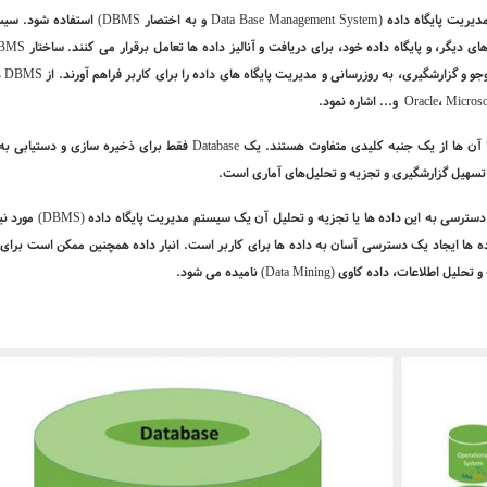
دیریت پایگاه داده (
Data Base Management System
و به اختصار
DBMS
) استفاده شود. سی
ی دیگر، و پایگاه داده خود، برای دریافت و آنالیز داده ها تعامل برقرار می­ کنند. ساختار
BMS
و و گزارشگیری، به روزرسانی و مدیریت پایگاه های داده را برای کاربر فراهم آورند. از
DBMS
ه
Microso
،
Oracle
و... اشاره نمود.
ما آن­ ها از یک جنبه کلیدی متفاوت هستند. یک
Database
فقط برای ذخیره­ سازی و دستیابی به 
تسهیل گزارشگیری و تجزیه و تحلیل
­های آماری است.
دسترسی به این داده ها یا تجزیه و تحلیل آن یک سیستم مدیریت پایگاه داده (
DBMS
) مورد ن
اده ها ایجاد یک دسترسی آسان به داده ها برای کاربر است. انبار داده همچنین ممکن است برای 
و تحلیل اطلاعات، داده کاوی (
Data Mining
) نامیده می­ شود.