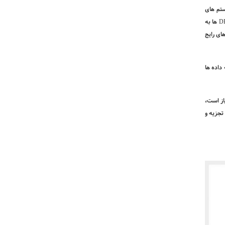
ستم های
D
ها به
ای رایج
داده ها
یاز است،
تجزیه و