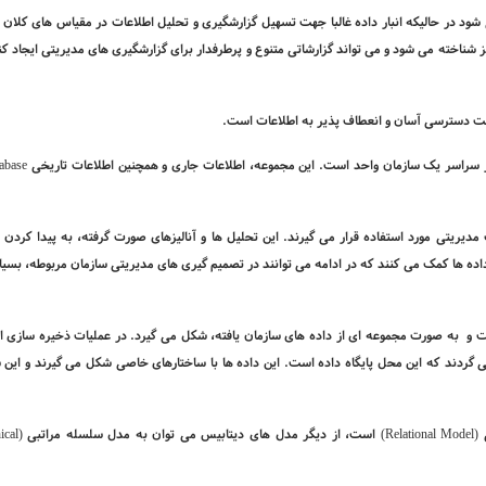
شود در حالی­که انبار داده غالبا جهت تسهیل گزارشگیری و تحلیل اطلاعات در مقیاس­ های کلان 
یز شناخته می ­شود و می­ تواند گزارشاتی متنوع و پرطرفدار برای گزارشگیری های مدیریتی ایجاد کن
 جهت دسترسی آسان و انعطاف پذیر به اطلاعات است.
 در سراسر یک سازمان واحد است. این مجموعه، اطلاعات جاری و همچنین اطلاعات تاریخی
abase
برای تفسیر و تهیه گزارشات مدیریتی مورد استفاده قرار می گیرند. این تحلیل­ ها و آنالیزهای صورت گرفته، به پیدا کرد
 داده ها کمک می­ کنند که در ادامه می­ توانند در تصمیم­ گیری­ های مدیریتی سازمان مربوطه، بسیا
ت و
به صورت مجموعه­ ای از داده های سازمان یافته، شکل می ­گیرد. در عملیات ذخیره سازی ا
گردند که این محل پایگاه داده است. این داده ها با ساختارهای خاصی شکل می ­گیرند و این س
 (
Relational Model
) است، از دیگر مدل های دیتابیس می­ توان به مدل سلسله مراتبی
(
ical