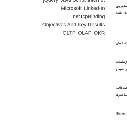
jQuery
Java Script
internet
مدیریتی
Microsoft
Linked-In
د، مانند
netTcpBinding
Objectives And Key Results
OLTP
OLAP
OKR
Dat
های
ن ارتباطات
ر مفید و
طلاعات،
اختارها
Hierarch