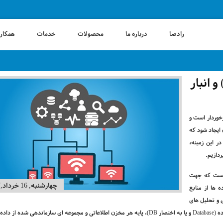
رادصا
درباره ما
محصولات
خدمات
همکاری
اوت های پایگاه داده (Data Base) و انبار
خوردار است و
 ایجاد شود که
ر این زمینه،
ردازیم.
 است که جهت
چهارشنبه, 16 خرداد,1397
ها از منابع
 و تحلیل های
ه (
Database
و یا به اختصار
DB
)، پایه هر مخزن اطلاعاتی و مجموعه ای سازماندهی شده از داده