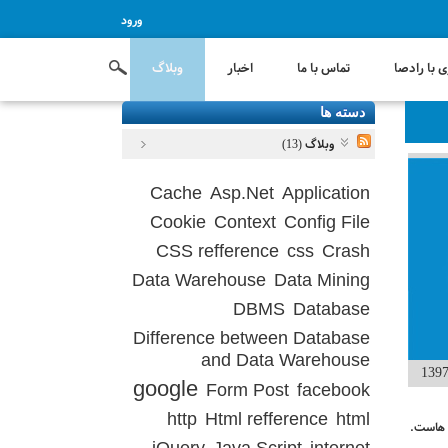
ورود
 با رادصا
تماس با ما
اخبار
وبلاگ
دسته ها
وبلاگ (13)
Cache
Asp.Net
Application
Cookie
Context
Config File
CSS refference
css
Crash
Data Warehouse
Data Mining
DBMS
Database
Difference between Database
and Data Warehouse
google
Form Post
facebook
http
Html refference
html
­ هاست.