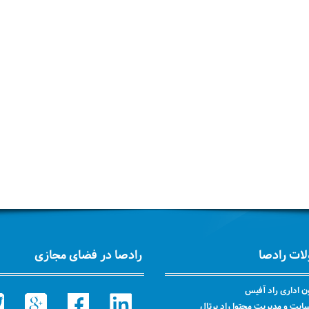
ات رادصا
رادصا در فضای مجازی
ن اداری راد آفیس
یت و مدیریت محتوا راد پرتال