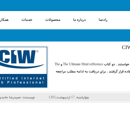
رادصا
درباره ما
محصولات
خدمات
همکاری
دانشجویان عزیزی که این درس رو در خدمتشون هستم فایل منابع رو خواستند . دو کتاب The Ultimate Html refference و The
Ultim به عنوان منابع دوبخش html و css مورد استفاده قرار گرفتند . برای دریافت به ادامه مطلب مراجعه
چهارشنبه, 17 اردیبهشت,1393
نویسنده:
حمیدرضا حامدی