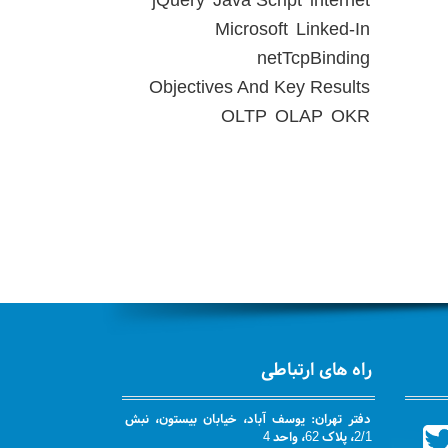
jQuery
Java Script
internet
Microsoft
Linked-In
netTcpBinding
Objectives And Key Results
OLTP
OLAP
OKR
راه های ارتباطی
دفتر تهران: یوسف آباد، خیابان بیستون، نبش
2/1، پلاک 62، واحد 4