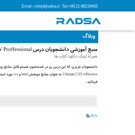
Email : info[at]radsa.ir
Tel:+98 21 88218465
وبلاگ
منبع آموزشی دانشجویان درس CIW Proffessional
همراه لینک دانلود کتاب ها
ate CSS refference
فرمائید .
RSS