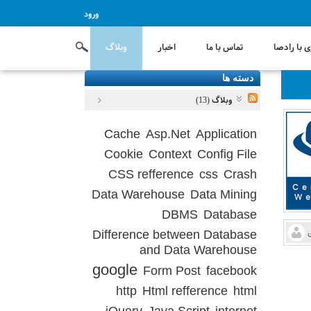
ورود
 با رادصا
تماس با ما
اخبار
وبلاگ
دسته ها
وبلاگ (13)
Cache
Asp.Net
Application
Cookie
Context
Config File
CSS refference
css
Crash
Data Warehouse
Data Mining
DBMS
Database
Difference between Database
and Data Warehouse
google
Form Post
facebook
http
Html refference
html