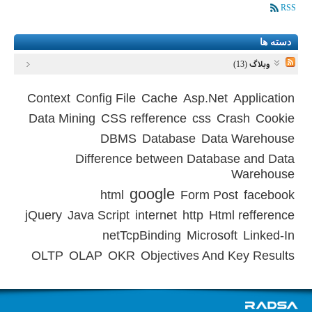
RSS
دسته ها
وبلاگ (13)
Context
Config File
Cache
Asp.Net
Application
Data Mining
CSS refference
css
Crash
Cookie
DBMS
Database
Data Warehouse
Difference between Database and Data
Warehouse
google
html
Form Post
facebook
jQuery
Java Script
internet
http
Html refference
netTcpBinding
Microsoft
Linked-In
OLTP
OLAP
OKR
Objectives And Key Results