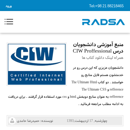
Tel:+98 21 88218465
ورود
منبع آموزشی دانشجویان
درس CIW Proffessional
همراه لینک دانلود کتاب ها
دانشجویان عزیزی که این درس رو در
خدمتشون هستم فایل منابع رو
خواستند . دو کتاب The Ultimate Html
refference و The Ultimate CSS
refference به عنوان منابع دوبخش html و css مورد استفاده قرار گرفتند . برای دریافت
به ادامه مطلب مراجعه فرمائید .
چهارشنبه, 17 اردیبهشت,1393
نویسنده:
حمیدرضا حامدی