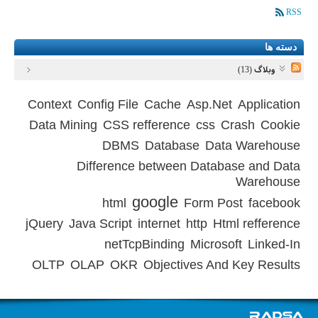
RSS
دسته ها
وبلاگ (13)
Context
Config File
Cache
Asp.Net
Application
Data Mining
CSS refference
css
Crash
Cookie
DBMS
Database
Data Warehouse
Difference between Database and Data
Warehouse
google
html
Form Post
facebook
jQuery
Java Script
internet
http
Html refference
netTcpBinding
Microsoft
Linked-In
OLTP
OLAP
OKR
Objectives And Key Results