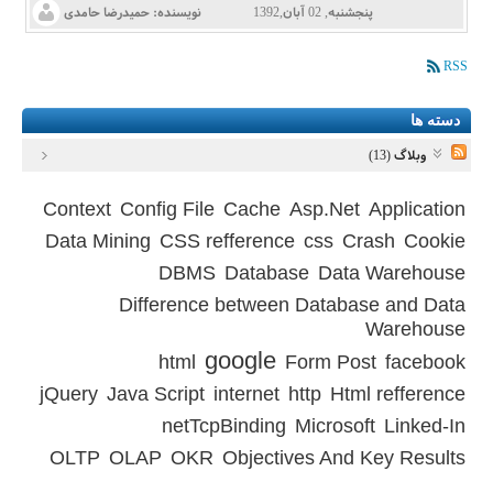
پنجشنبه, 02 آبان,1392
نویسنده:
حمیدرضا حامدی
RSS
دسته ها
وبلاگ (13)
Context
Config File
Cache
Asp.Net
Application
Data Mining
CSS refference
css
Crash
Cookie
DBMS
Database
Data Warehouse
Difference between Database and Data
Warehouse
google
html
Form Post
facebook
jQuery
Java Script
internet
http
Html refference
netTcpBinding
Microsoft
Linked-In
OLTP
OLAP
OKR
Objectives And Key Results