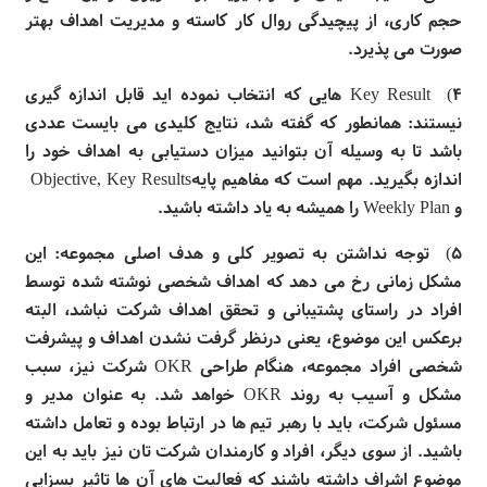
حجم کاری، از پیچیدگی روال کار کاسته و مدیریت اهداف بهتر
صورت می پذیرد
.
۴)
Key Result
هایی که انتخاب نموده اید قابل اندازه گیری
نیستند: همانطور که گفته شد،‌ نتایج کلیدی می بایست عددی
باشد تا به وسیله آن بتوانید میزان دستیابی به اهداف خود را
اندازه بگیرید. مهم است که مفاهیم پایه
Objective, Key Results
و
Weekly Plan
را همیشه به یاد داشته باشید
.
۵) توجه نداشتن به تصویر کلی و هدف اصلی مجموعه: این
مشکل زمانی رخ می دهد که اهداف شخصی نوشته شده توسط
افراد در راستای پشتیبانی و تحقق اهداف شرکت نباشد، البته
برعکس این موضوع،‌ یعنی درنظر گرفت نشدن اهداف و پیشرفت
شخصی افراد مجموعه، هنگام طراحی
OKR
شرکت نیز، سبب
مشکل و آسیب به روند
OKR
خواهد شد. به عنوان مدیر و
مسئول شرکت، باید با رهبر تیم ها در ارتباط بوده و تعامل داشته
باشید. از سوی دیگر، افراد و کارمندان شرکت تان نیز باید به این
موضوع اشراف داشته باشند که فعالیت های آن ها تاثیر بسزایی