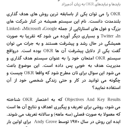
بایدها و نبایدهای OKR به زبان آدمیزاد
OKR
را می
توان یکی از باسابقه
ترین روش
های هدف
گذاری
بلندمدت دانست. نام این سیستم همیشه در کنار شرکت
های
بزرگ و غول
های استارتاپی از جمله
Google
،‌
Microsoft
،
Linked-
In
،
Twitter
و بسیاری دیگر آورده می
شود که تقریبا به صورت
همیشگی در حال رشد و پیشرفت هستند و به جرات می
توان
گفت یکی از دلایل پیشرفت آن
ها
OKR
بوده است. درواقع
سیستم
OKR
امتحان خود را به عنوان سیستم هدف
گذاری و
مدیریت هدف به خوبی پس داده است. این موضوع باعث
می
شود این سوال برای
تان مطرح شود که واقعا
OKR
چیست و
چگونه می
توانید در کار و حتی زندگی شخصی خود از آن
استفاده نمایید؟
Objectives And Key Results
که به اختصار
OKR
شناخته
می
شود، روشی برای تعریف و پیگیری اهداف و نتایج آن
ها است
که معمولا به صورت فصلی (سه ماهه) و سالانه تعریف می
شوند.
ایده این روش در سال ۱۹۷۰ توسط
Andy Grove
برای اولین بار