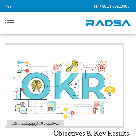
Tel:+98 21 88218465
ورود
ﺳﻪشنبه, 10 اردیبهشت,1398
Objectives & Key Results