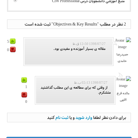
منبع آموزشی دانشجویان درس CIW Proffessional
2 نظر در مطلب "Objectives & Key Results" ثبت شده است
5
1398/07/27 12:50 ق.ظ
مقاله ی بسیار آموزنده و مفیدی بود.
0
حمیدرضا
حامدی
1398/07/27 02:13 ب.ظ
1
از وقتی که برای مطالعه ی این مطلب گذاشتید
متشکرم.
مائده فرج
اللهی
0
برای دادن نظر لطفا
وارد شوید
و یا
ثبت نام
کنید