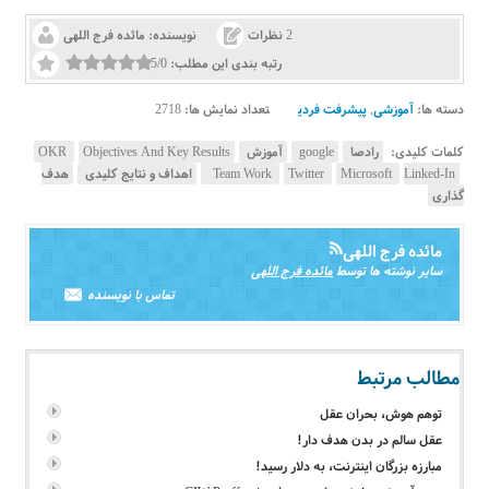
2 نظرات
نویسنده:
مائده فرج اللهی
رتبه بندی این مطلب:
5/0
دسته ها:
آموزشی
,
پیشرفت فردی
تعداد نمایش ها:
2718
کلمات کلیدی:
رادصا
google
آموزش
Objectives And Key Results
OKR
Linked-In
Microsoft
Twitter
Team Work
اهداف و نتایج کلیدی
هدف
گذاری
مائده فرج اللهی
سایر نوشته ها توسط
مائده فرج اللهی
تماس با نویسنده
مطالب مرتبط
توهم هوش، بحران عقل
عقل سالم در بدن هدف دار!
مبارزه بزرگان اینترنت، به دلار رسید!